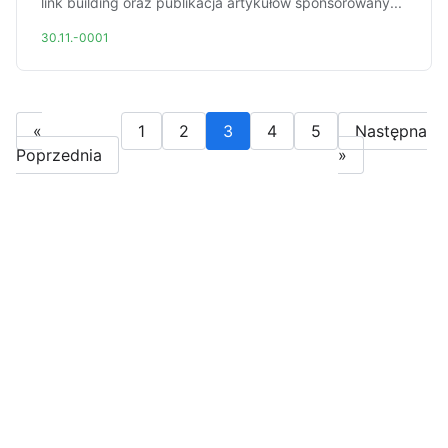
link building oraz publikacja artykułów sponsorowany...
30.11.-0001
«
1
2
3
4
5
Następna
Poprzednia
»