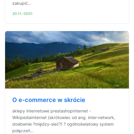
zakupić...
30.11.-0001
O e-commerce w skrócie
sklepy internetowe prestashopInternet -
WikipediaInternet (skrótowiec od ang. inter-network,
dosłownie ?między-sieć?) ? ogólnoświatowy system
połączeń...