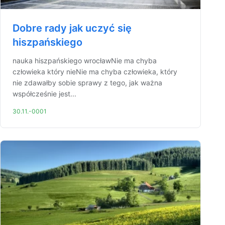
Dobre rady jak uczyć się
hiszpańskiego
nauka hiszpańskiego wrocławNie ma chyba
człowieka który nieNie ma chyba człowieka, który
nie zdawałby sobie sprawy z tego, jak ważna
współcześnie jest...
30.11.-0001