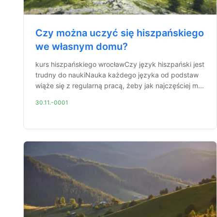
Czy można uczyć się hiszpańskiego
we własnym domu?
kurs hiszpańskiego wrocławCzy język hiszpański jest
trudny do naukiNauka każdego języka od podstaw
wiąże się z regularną pracą, żeby jak najczęściej m...
30.11.-0001