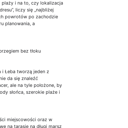
laży i na to, czy lokalizacja
su”, liczy się „najbliżej
ych powrotów po zachodzie
ru planowania, a
 brzegiem bez tłoku
 i Łeba tworzą jeden z
nie da się znaleźć
er, ale na tyle położone, by
dy słońca, szerokie plaże i
ści miejscowości oraz w
ę na tarasie na długi marsz