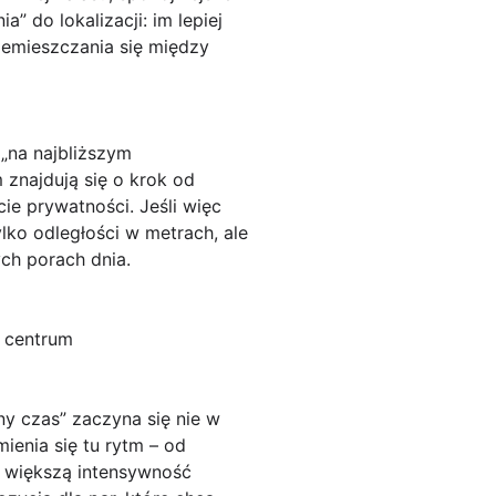
” do lokalizacji: im lepiej
zemieszczania się między
„na najbliższym
znajdują się o krok od
ie prywatności. Jeśli więc
lko odległości w metrach, ale
ych porach dnia.
t centrum
ny czas” zaczyna się nie w
mienia się tu rytm – od
i większą intensywność