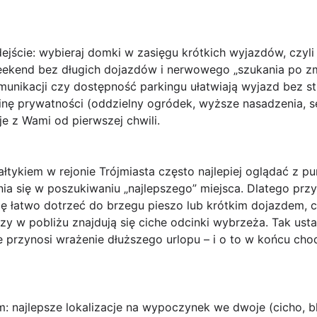
ejście: wybieraj domki w zasięgu
krótkich wyjazdów
, czyl
kend bez długich dojazdów i nerwowego „szukania po zmro
unikacji czy dostępność parkingu ułatwiają wyjazd bez str
ę prywatności (oddzielny ogródek, wyższe nasadzenia, s
e z Wami od pierwszej chwili.
tykiem w rejonie Trójmiasta często najlepiej oglądać z p
enia się w poszukiwaniu „najlepszego” miejsca. Dlatego p
ię łatwo dotrzeć do brzegu pieszo lub krótkim dojazdem, cz
 w pobliżu znajdują się ciche odcinki wybrzeża. Tak usta
e przynosi wrażenie dłuższego urlopu – i o to w końcu ch
 najlepsze lokalizacje na wypoczynek we dwoje (cicho, bl