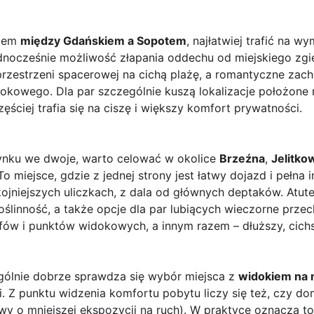
kiem
między Gdańskiem a Sopotem
, najłatwiej trafić na 
jednocześnie możliwość złapania oddechu od miejskiego zgi
przestrzeni spacerowej na cichą plażę, a romantyczne zac
kowego. Dla par szczególnie kuszą lokalizacje położone nie
zęściej trafia się na ciszę i większy komfort prywatności.
ynku we dwoje, warto celować w okolice
Brzeźna
,
Jelitko
o miejsce, gdzie z jednej strony jest łatwy dojazd i pełna in
niejszych uliczkach, z dala od głównych deptaków. Atutem
oślinność, a także opcje dla par lubiących wieczorne prze
ifów i punktów widokowych, a innym razem – dłuższy, cich
gólnie dobrze sprawdza się wybór miejsca z
widokiem na
. Z punktu widzenia komfortu pobytu liczy się też, czy dom
wy o mniejszej ekspozycji na ruch). W praktyce oznacza to 