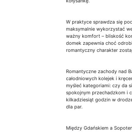
kołysankę.
W praktyce sprawdza się pod
maksymalnie wykorzystać wee
ważny komfort – bliskość kom
domek zapewnia choć odrobin
romantyczny charakter zostaj
Romantyczne zachody nad Bał
całodniowych kolejek i kręc
myśleć kategoriami: czy da s
spokojnym przechadzkom i czy
kilkadziesiąt godzin w drodz
dla par.
Między Gdańskiem a Sopotem: