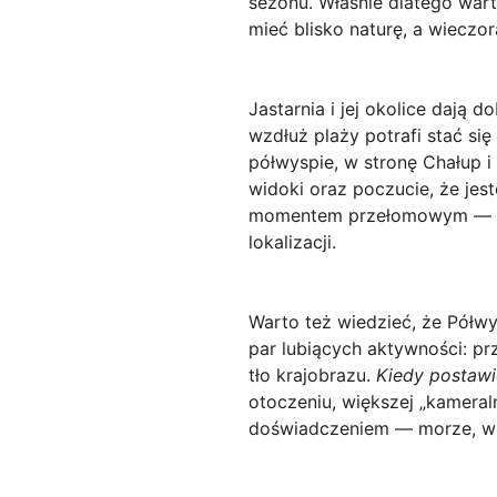
sezonu. Właśnie dlatego wart
mieć blisko naturę, a wieczo
Jastarnia i jej okolice dają
wzdłuż plaży potrafi stać si
półwyspie, w stronę Chałup i 
widoki oraz poczucie, że jest
momentem przełomowym — wiec
lokalizacji.
Warto też wiedzieć, że Półwys
par lubiących aktywności: pr
tło krajobrazu.
Kiedy postawi
otoczeniu, większej „kameraln
doświadczeniem — morze, wia