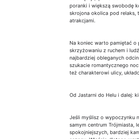
poranki i większą swobodę kor
skrojona okolica pod relaks,
atrakcjami.
Na koniec warto pamiętać o 
skrzyżowaniu z ruchem i lud
najbardziej obleganych odcink
szukacie romantycznego nocle
też charakterowi ulicy, ukła
Od Jastarni do Helu i dalej:
Jeśli myślisz o wypoczynku n
samym centrum Trójmiasta, l
spokojniejszych, bardziej ka