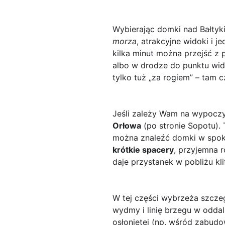
Wybierając domki nad Bałty
morza
, atrakcyjne widoki i 
kilka minut można przejść z 
albo w drodze do punktu wido
tylko tuż „za rogiem” – tam c
Jeśli zależy Wam na wypocz
Orłowa
(po stronie Sopotu). T
można znaleźć domki w spokoj
krótkie spacery
, przyjemna r
daje przystanek w pobliżu kl
W tej części wybrzeża szcze
wydmy i linię brzegu w oddali
osłoniętej (np. wśród zabudo