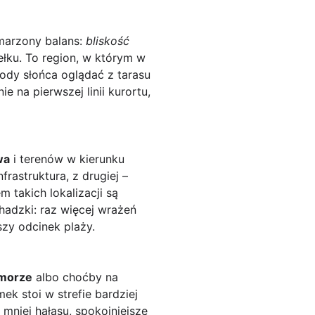
wymarzony balans:
bliskość
ełku. To region, w którym w
hody słońca oglądać z tarasu
 na pierwszej linii kurortu,
wa
i terenów w kierunku
frastruktura, z drugiej –
 takich lokalizacji są
chadzki: raz więcej wrażeń
szy odcinek plaży.
 morze
albo choćby na
ek stoi w strefie bardziej
mniej hałasu, spokojniejsze