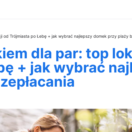
cji od Trójmiasta po Łebę + jak wybrać najlepszy domek przy plaży 
em dla par: top lok
bę + jak wybrać na
rzepłacania