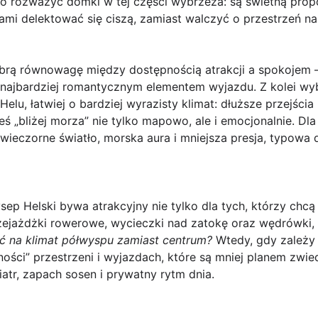
o rozważyć domki w tej części wybrzeża: są świetną propo
rami delektować się ciszą, zamiast walczyć o przestrzeń 
 dobrą równowagę między dostępnością atrakcji a spokojem –
ę najbardziej romantycznym elementem wyjazdu. Z kolei wyb
Helu, łatwiej o bardziej wyrazisty klimat: dłuższe przejści
eś „bliżej morza” nie tylko mapowo, ale i emocjonalnie. Dla 
zorne światło, morska aura i mniejsza presja, typowa dl
ep Helski bywa atrakcyjny nie tylko dla tych, którzy chcą 
zejażdżki rowerowe, wycieczki nad zatokę oraz wędrówki, 
ć na klimat półwyspu zamiast centrum?
Wtedy, gdy zależy 
ości” przestrzeni i wyjazdach, które są mniej planem zwied
tr, zapach sosen i prywatny rytm dnia.