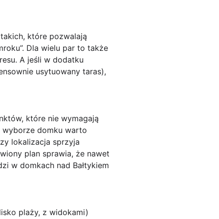
i takich, które pozwalają
ku”. Dla wielu par to także
esu. A jeśli w dodatku
ensownie usytuowany taras),
unktów, które nie wymagają
rzy wyborze domku warto
y lokalizacja sprzyja
wiony plan sprawia, że nawet
odzi w domkach nad Bałtykiem
isko plaży, z widokami)