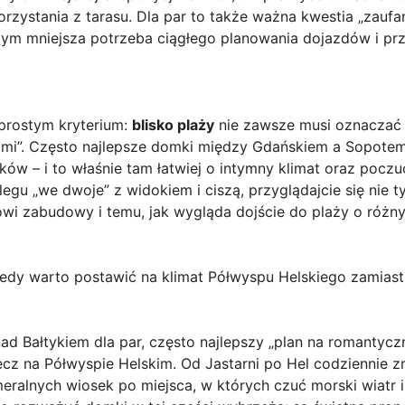
zystania z tarasu. Dla par to także ważna kwestia „zaufania
 tym mniejsza potrzeba ciągłego planowania dojazdów i pr
prostym kryterium:
blisko plaży
nie zawsze musi oznaczać 
źmi”. Często najlepsze domki między Gdańskiem a Sopotem 
ów – i to właśnie tam łatwiej o intymny klimat oraz poczuc
gu „we dwoje” z widokiem i ciszą, przyglądajcie się nie ty
dowi zabudowy i temu, jak wygląda dojście do plaży o różn
 kiedy warto postawić na klimat Półwyspu Helskiego zamias
ad Bałtykiem dla par, często najlepszy „plan na romantycz
ecz na
Półwyspie Helskim
. Od Jastarni po Hel codziennie z
meralnych wiosek po miejsca, w których czuć morski wiatr 