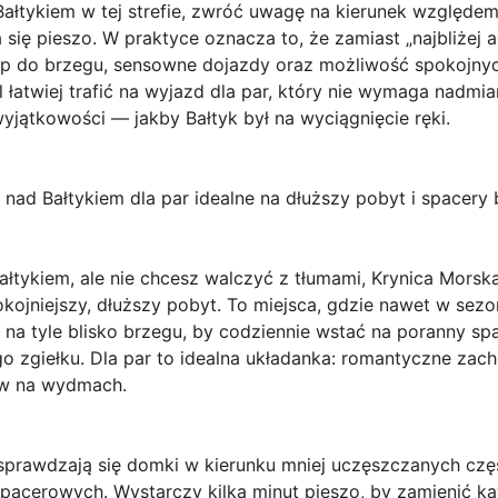
ałtykiem w tej strefie, zwróć uwagę na kierunek względem p
ę pieszo. W praktyce oznacza to, że zamiast „najbliżej adre
tęp do brzegu, sensowne dojazdy oraz możliwość spokojn
l łatwiej trafić na wyjazd dla par, który nie wymaga nadmia
yjątkowości — jakby Bałtyk był na wyciągnięcie ręki.
i nad Bałtykiem dla par idealne na dłuższy pobyt i spacery
łtykiem, ale nie chcesz walczyć z tłumami, Krynica Morska
kojniejszy, dłuższy pobyt. To miejsca, gdzie nawet w sezo
na tyle blisko brzegu, by codziennie wstać na poranny spac
o zgiełku. Dla par to idealna układanka: romantyczne zacho
ów na wydmach.
sprawdzają się domki w kierunku mniej uczęszczanych czę
pacerowych. Wystarczy kilka minut pieszo, by zamienić kaw