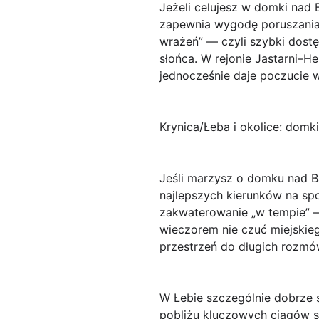
Jeżeli celujesz w domki nad B
zapewnia wygodę poruszania si
wrażeń” — czyli szybki dos
słońca. W rejonie Jastarni–He
jednocześnie daje poczucie w
Krynica/Łeba i okolice: domk
Jeśli marzysz o domku nad Ba
najlepszych kierunków na spo
zakwaterowanie „w tempie” – 
wieczorem nie czuć miejskieg
przestrzeń do długich rozm
W Łebie szczególnie dobrze 
pobliżu kluczowych ciągów s