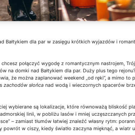
 nad Bałtykiem dla par w zasięgu krótkich wyjazdów i rom
 i chcesz połączyć wygodę z romantycznym nastrojem, Trójm
nków na
domki nad Bałtykiem
dla par. Duży plus tego rejonu
awia, że można zaplanować weekend „od ręki”, a mimo to p
as
zachodów słońca
nad wodą i wieczornych spacerów brz
ciej wybierane są lokalizacje, które równoważą bliskość p
dmorskiej linii, w pobliżu lasów i mniej uczęszczanych prz
jsce” – zamiast tłumów łatwiej znaleźć własny rytm: porann
y powrót w ciszy, kiedy światło zaczyna mięknąć, a wiatr 