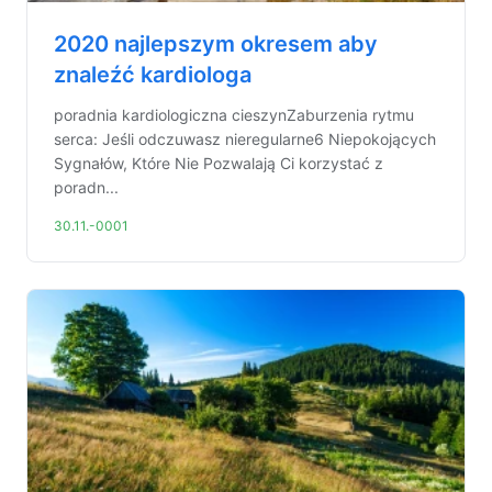
2020 najlepszym okresem aby
znaleźć kardiologa
poradnia kardiologiczna cieszynZaburzenia rytmu
serca: Jeśli odczuwasz nieregularne6 Niepokojących
Sygnałów, Które Nie Pozwalają Ci korzystać z
poradn...
30.11.-0001