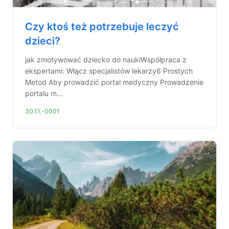
Czy ktoś też potrzebuje leczyć
dzieci?
jak zmotywować dziecko do naukiWspółpraca z
ekspertami: Włącz specjalistów lekarzy6 Prostych
Metod Aby prowadzić portal medyczny Prowadzenie
portalu m...
30.11.-0001