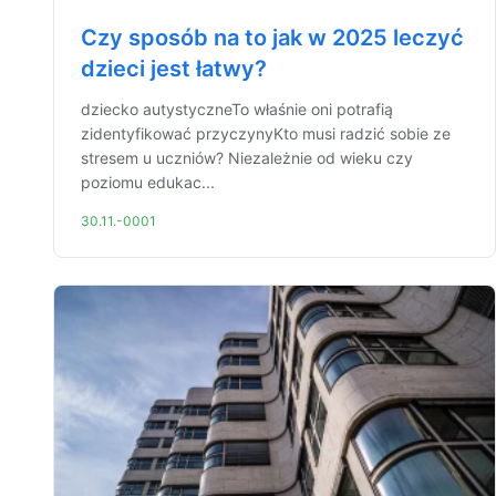
Czy sposób na to jak w 2025 leczyć
dzieci jest łatwy?
dziecko autystyczneTo właśnie oni potrafią
zidentyfikować przyczynyKto musi radzić sobie ze
stresem u uczniów? Niezależnie od wieku czy
poziomu edukac...
30.11.-0001