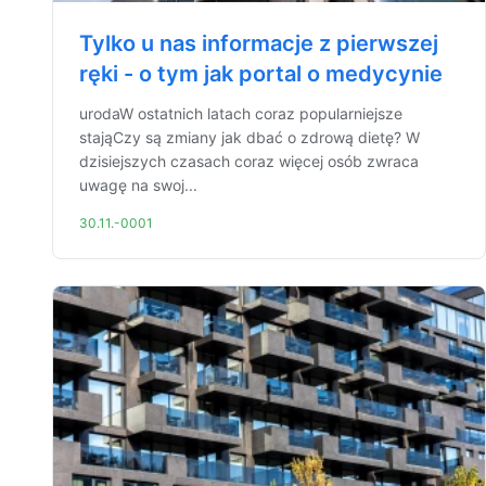
Tylko u nas informacje z pierwszej
ręki - o tym jak portal o medycynie
urodaW ostatnich latach coraz popularniejsze
stająCzy są zmiany jak dbać o zdrową dietę? W
dzisiejszych czasach coraz więcej osób zwraca
uwagę na swoj...
30.11.-0001