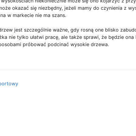
 wysokościach niekoniecznie może się ono kojarzyć z pr
oże okazać się niezbędny, jeżeli mamy do czynienia z wy
ona w markecie nie ma szans.
drzew jest szczególnie ważne, gdy rosną one blisko zabud
a nie tylko ułatwi pracę, ale także sprawi, że będzie ona 
posobami próbować podcinać wysokie drzewa.
sportowy