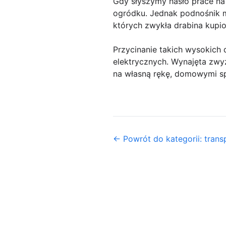
Gdy słyszymy hasło prace na
ogródku. Jednak podnośnik m
których zwykła drabina kupi
Przycinanie takich wysokich 
elektrycznych. Wynajęta zwyżk
na własną rękę, domowymi s
← Powrót do kategorii: tran