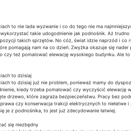
ach to nie lada wyzwanie i co do tego nie ma najmniejszy
ykorzystać takie udogodnienie jak podnośnik. Aż trudno s
spozycji takich sprzętów. No cóż, świat idzie naprzód i co
które pomagają nam na co dzień. Zwyżka okazuje się nader
o czy też pomalować elewację wysokiego budynku. Ale to 
ach to dzisiaj
iach to dzisiaj już nie problem, ponieważ mamy do dyspoz
ienie, kiedy trzeba pomalować czy wyczyścić elewację w
ięte drzewo, które zagraża bezpieczeństwu. Pracy bez po
Naprawa czy konserwacja trakcji elektrycznych to niełatwe 
ię je z podnośnika, to jest już zdecydowanie łatwiej.
ać się niezbędny