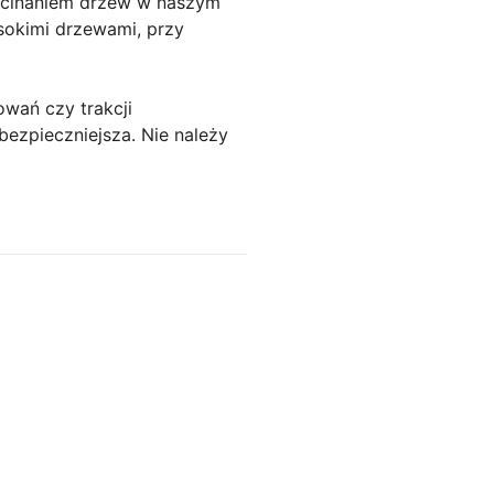
zycinaniem drzew w naszym
sokimi drzewami, przy
owań czy trakcji
bezpieczniejsza. Nie należy