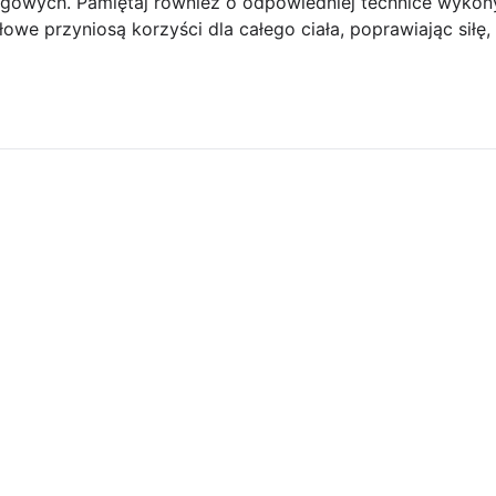
ningowych. Pamiętaj również o odpowiedniej technice wyko
siłowe przyniosą korzyści dla całego ciała, poprawiając siłę