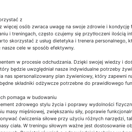
orzystać z
az więcej osób zwraca uwagę na swoje zdrowie i kondycję
iu i treningach, często czujemy się przytłoczeni ilością i
rto skorzystać z usług dietetyka i trenera personalnego
ć nasze cele w sposób efektywny.
mentem w procesie odchudzania. Dzięki swojej wiedzy i 
który będzie uwzględniał nasze indywidualne potrzeby żyw
dla nas spersonalizowany plan żywieniowy, który zapewni 
niezbędne składniki odżywcze potrzebne do prawidłowego f
ych pomaga w budowaniu
element zdrowego stylu życia i poprawy wydolności fizycz
masy mięśniowej, zwiększaniu siły, poprawie funkcjonalno
ywać ćwiczenia siłowe przy użyciu różnych narzędzi, taki
asy ciała. W treningu siłowym ważne jest dostosowanie ob