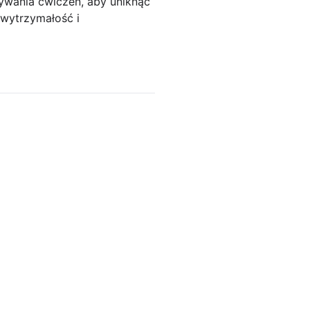
nywania ćwiczeń, aby uniknąć
, wytrzymałość i