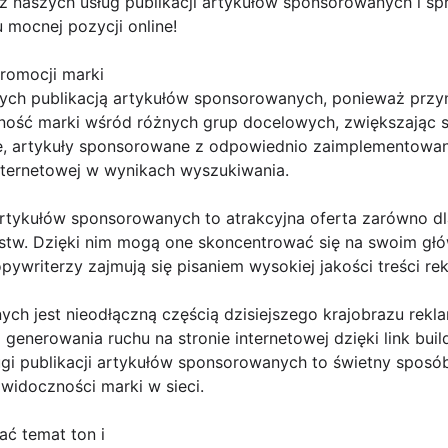
j z naszych usług publikacji artykułów sponsorowanych i s
mocnej pozycji online!
promocji marki
anych publikacją artykułów sponsorowanych, ponieważ przyn
ność marki wśród różnych grup docelowych, zwiększając s
ie, artykuły sponsorowane z odpowiednio zaimplemento
internetowej w wynikach wyszukiwania.
 artykułów sponsorowanych to atrakcyjna oferta zarówno d
orstw. Dzięki nim mogą one skoncentrować się na swoim głó
pywriterzy zajmują się pisaniem wysokiej jakości treści r
h jest nieodłączną częścią dzisiejszego krajobrazu rekl
 generowania ruchu na stronie internetowej dzięki link build
ugi publikacji artykułów sponsorowanych to świetny sposó
 widoczności marki w sieci.
ć temat ton i