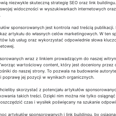
ią niezwykle skuteczną strategię SEO oraz link buildingu.
 swojej widoczności w wyszukiwarkach internetowych ora
.
ułów sponsorowanych jest kontrola nad treścią publikacji.
ekaz artykułu do własnych celów marketingowych. W ten s
tów lub usług oraz wykorzystać odpowiednie słowa klucz
etowej.
nsorowanych wraz z linkiem prowadzącym do naszej witry
. Tworząc wartościowy content, który jest doceniony przez 
śniki do naszej strony. To pozwala na budowanie autoryt
i poprawę jej pozycji w wynikach organicznych.
chcieliby skorzystać z potencjału artykułów sponsorowanych
kowania takich treści. Dzięki nim można nie tylko osiągnąć
aoszczędzić czas i wysiłek poświęcany na szukanie odpowi
oc artykułów sponsorowanych i link buildingu, by osiągną