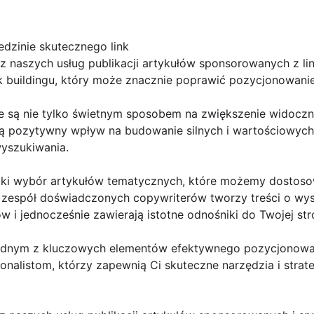
edzinie skutecznego link
 naszych usług publikacji artykułów sponsorowanych z lin
k buildingu, który może znacznie poprawić pozycjonowanie
 są nie tylko świetnym sposobem na zwiększenie widoczno
ją pozytywny wpływ na budowanie silnych i wartościowych 
yszukiwania.
roki wybór artykułów tematycznych, które możemy dostos
 zespół doświadczonych copywriterów tworzy treści o wyso
w i jednocześnie zawierają istotne odnośniki do Twojej str
st jednym z kluczowych elementów efektywnego pozycjonowa
onalistom, którzy zapewnią Ci skuteczne narzędzia i strat