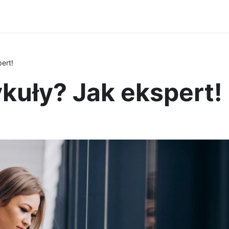
ert!
kuły? Jak ekspert!