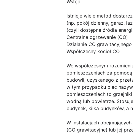
Wstęp
Istnieje wiele metod dostarc
(np. pokój dzienny, garaż, ła
(czyli dostępne źródła energ
Centralne ogrzewanie (CO)
Działanie CO grawitacyjneg
Współczesny kocioł CO
We współczesnym rozumieniu 
pomieszczeniach za pomocą go
budowli, uzyskanego z przet
w tym przypadku piec nazywa
pomieszczeniach to grzejniki
wodną lub powietrze. Stosuje
budynek, kilka budynków, a n
W instalacjach obejmujących
(CO grawitacyjne) lub jej pr