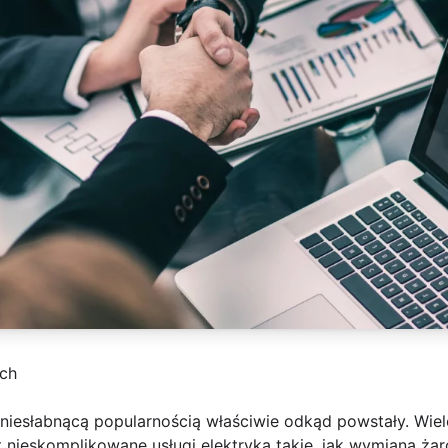
ch
ę niesłabnącą popularnością właściwie odkąd powstały. Wie
t nieskomplikowane usługi elektryka takie, jak wymiana ż