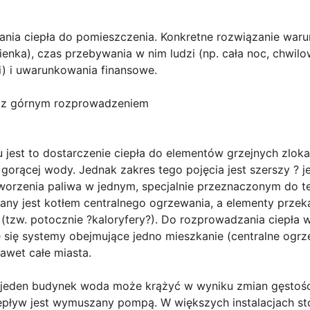
zania ciepła do pomieszczenia. Konkretne rozwiązanie waru
zienka), czas przebywania w nim ludzi (np. cała noc, chwil
ii) i uwarunkowania finansowe.
o z górnym rozprowadzeniem
jest to dostarczenie ciepła do elementów grzejnych zlo
rącej wody. Jednak zakres tego pojęcia jest szerszy ? je
worzenia paliwa w jednym, specjalnie przeznaczonym do t
ny jest kotłem centralnego ogrzewania, a elementy przek
 (tzw. potocznie ?kaloryfery?). Do rozprowadzania ciepła 
 się systemy obejmujące jedno mieszkanie (centralne ogrz
awet całe miasta.
 jeden budynek woda może krążyć w wyniku zmian gęstośc
zepływ jest wymuszany pompą. W większych instalacjach st