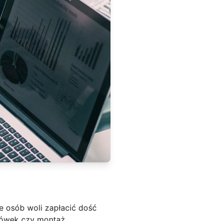
le osób woli zapłacić dość
arówek czy montaż